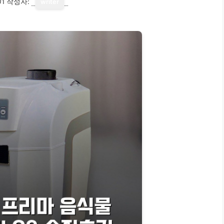
01
작성자:
writer