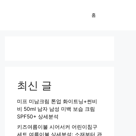
홈
최신 글
미프 미남크림 톤업 화이트닝+썬비
비 50ml 남자 남성 미백 보습 크림
SPF50+ 상세분석
키즈여름이불 시어서커 어린이침구
세트 여름이불 상세분석: 소재부터 관