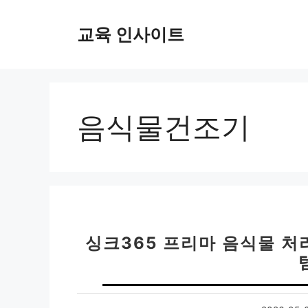
컨
텐
교육 인사이트
츠
로
건
너
뛰
음식물건조기
기
싱크365 프리마 음식물 처리