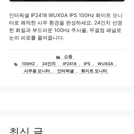
인터픽셀 IP2418 WUXGA IPS 100Hz 화이트 모니
터로 쾌적한 사무 환경을 완성하세요. 24인치 선명
한 화질과 부드러운 100Hz 주사율, 무결점 패널로
눈의 피로를 줄여줍니다.
카
쇼핑
테
태
100HZ
,
24인치
,
IP2418
,
IPS
,
WUXGA
,
고
그
사무용 모니터
,
인터픽셀
,
화이트 모니터
리
최신 글