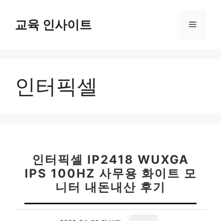
컨
텐
교육 인사이트
메
츠
로
뉴
건
너
인터픽셀
뛰
기
인터픽셀 IP2418 WUXGA
IPS 100HZ 사무용 화이트 모
니터 내돈내산 후기