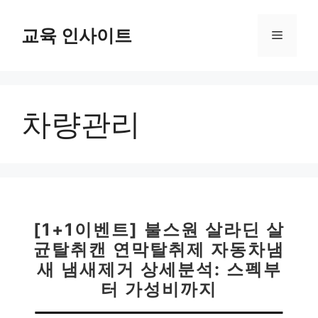
컨
텐
교육 인사이트
메
츠
로
뉴
건
너
차량관리
뛰
기
[1+1이벤트] 불스원 살라딘 살
균탈취캔 연막탈취제 자동차냄
새 냄새제거 상세분석: 스펙부
터 가성비까지