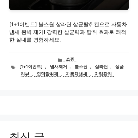
[1+1이벤트] 불스원 살라딘 살균탈취캔으로 자동차
냄새 완벽 제거! 강력한 살균력과 탈취 효과로 쾌적
한 실내를 경험하세요.
카
쇼핑
테
태
[1+1이벤트]
,
냄새제거
,
불스원
,
살라딘
,
상품
고
그
리뷰
,
연막탈취제
,
자동차냄새
,
차량관리
리
최신 글