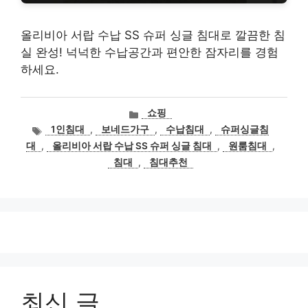
올리비아 서랍 수납 SS 슈퍼 싱글 침대로 깔끔한 침
실 완성! 넉넉한 수납공간과 편안한 잠자리를 경험
하세요.
카
쇼핑
테
태
1인침대
,
보네드가구
,
수납침대
,
슈퍼싱글침
고
그
대
,
올리비아 서랍 수납 SS 슈퍼 싱글 침대
,
원룸침대
,
리
침대
,
침대추천
최신 글