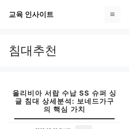
컨
텐
교육 인사이트
메
츠
로
뉴
건
너
침대추천
뛰
기
올리비아 서랍 수납 SS 슈퍼 싱
글 침대 상세분석: 보네드가구
의 핵심 가치