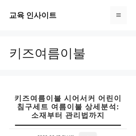
컨
텐
교육 인사이트
메
츠
로
뉴
건
너
키즈여름이불
뛰
기
키즈여름이불 시어서커 어린이
침구세트 여름이불 상세분석:
소재부터 관리법까지