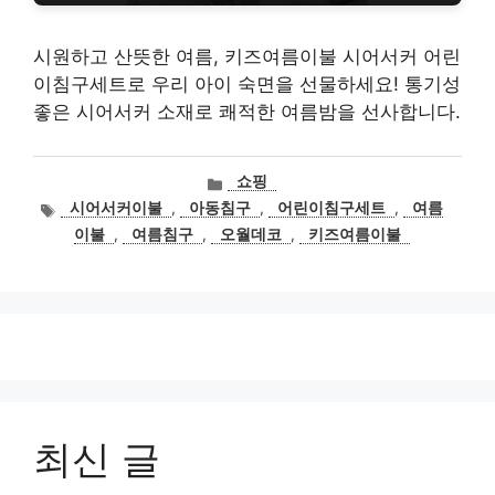
시원하고 산뜻한 여름, 키즈여름이불 시어서커 어린
이침구세트로 우리 아이 숙면을 선물하세요! 통기성
좋은 시어서커 소재로 쾌적한 여름밤을 선사합니다.
카
쇼핑
테
태
시어서커이불
,
아동침구
,
어린이침구세트
,
여름
고
그
이불
,
여름침구
,
오월데코
,
키즈여름이불
리
최신 글