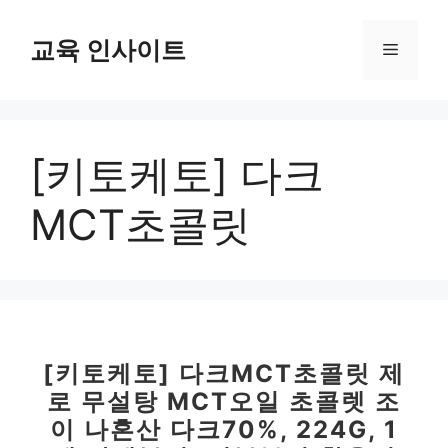
컨
텐
교육 인사이트
메
츠
로
뉴
건
너
[키토케토] 다크
뛰
기
MCT초콜릿
[키토케토] 다크MCT초콜릿 제
로 무설탕 MCT오일 초콜렛 조
이 나혼산 다크70%, 224G, 1