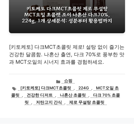
[키토케토] 다크MCT초콜릿 제로! 설탕 없이 즐기는
건강한 달콤함. 나혼산 출연, 다크 70%로 풍부한 맛
과 MCT오일의 시너지 효과를 경험하세요.
카
쇼핑
테
태
[키토케토] 다크MCT초콜릿
,
224G
,
MCT오일 초
고
그
콜릿
,
건강한 디저트
,
나혼산 초콜릿
,
다크 70% 초콜
리
릿
,
저탄고지 간식
,
제로 무설탕 초콜릿