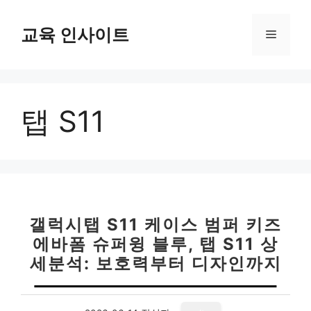
컨
텐
교육 인사이트
메
츠
로
뉴
건
너
탭 S11
뛰
기
갤럭시탭 S11 케이스 범퍼 키즈
에바폼 슈퍼윙 블루, 탭 S11 상
세분석: 보호력부터 디자인까지