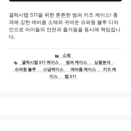
갤럭시탭 S11을 위한 튼튼한 범퍼 키즈 케이스! 충
격에 강한 에바폼 소재와 귀여운 슈퍼윙 블루 디자
인으로 아이들의 안전과 즐거움을 동시에 책임집니
다.
카
쇼핑
테
태
갤럭시탭 S11 케이스
,
범퍼 케이스
,
상품분석
,
고
그
슈퍼윙 블루
,
스냅케이스
,
에바폼 케이스
,
키즈 케
리
이스
,
탭 S11