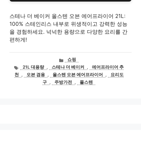
스테나 더 베이커 올스텐 오븐 에어프라이어 21L:
100% 스테인리스 내부로 위생적이고 강력한 성능
을 경험하세요. 넉넉한 용량으로 다양한 요리를 간
편하게!
카
쇼핑
테
태
21L 대용량
,
스테나 더 베이커
,
에어프라이어 추
고
그
천
,
오븐 겸용
,
올스텐 오븐 에어프라이어
,
요리도
리
구
,
주방가전
,
풀스텐