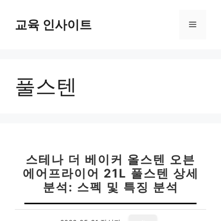
컨
텐
교육 인사이트
메
츠
로
뉴
건
너
풀스텐
뛰
기
스테나 더 베이커 올스텐 오븐
에어프라이어 21L 풀스텐 상세
분석: 스펙 및 특징 분석