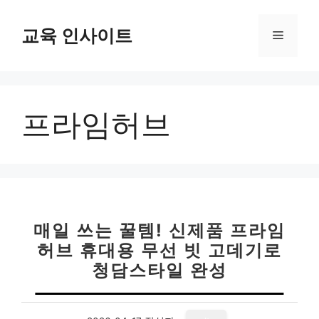
컨
텐
교육 인사이트
메
츠
로
뉴
건
너
프라임허브
뛰
기
매일 쓰는 꿀템! 신제품 프라임
허브 휴대용 무선 빗 고데기로
청담스타일 완성