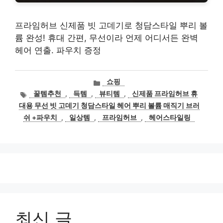
프라임허브 신제품 빗 고데기로 청담스타일 뿌리 볼
륨 완성! 휴대 간편, 무선이라 언제 어디서든 완벽
헤어 연출. 파우치 증정
카
쇼핑
테
태
꿀템추천
,
득템
,
뷰티템
,
신제품 프라임허브 휴
고
그
대용 무선 빗 고데기 청담스타일 헤어 뿌리 볼륨 매직기 브러
리
쉬 +파우치
,
일상템
,
프라임허브
,
헤어스타일링
최신 글