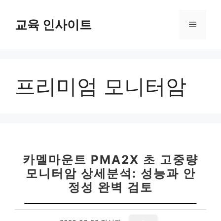
컨
텐
교육 인사이트
메
츠
로
뉴
건
너
프리미엄 모니터암
뛰
기
카멜마운트 PMA2X 초 고중량
모니터암 상세분석: 성능과 안
정성 완벽 검토