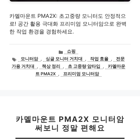
카멜마운트 PMA2X: 초고중량 모니터도 안정적으
로! 공간 활용 극대화 프리미엄 모니터암으로 완벽
한 작업 환경을 경험하세요.
카
쇼핑
테
태
모니터암
,
싱글 모니터 거치대
,
작업 효율
,
전문
고
그
가용 거치대
,
책상 정리
,
초 고중량 암타입
,
카멜마운
리
트 PMA2X
,
프리미엄 모니터암
카멜마운트 PMA2X 모니터암
써보니 정말 편해요