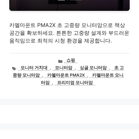
카멜마운트 PMA2X 초 고중량 모니터암으로 책상
공간을 확보하세요. 튼튼한 고중량 설계와 부드러운
움직임으로 최적의 시청 환경을 제공합니다.
카
쇼핑
테
태
모니터 거치대
,
모니터암
,
싱글 모니터암
,
초 고
고
그
중량 모니터암
,
카멜마운트 PMA2X
,
카멜마운트 모니
리
터암
,
프리미엄 모니터암