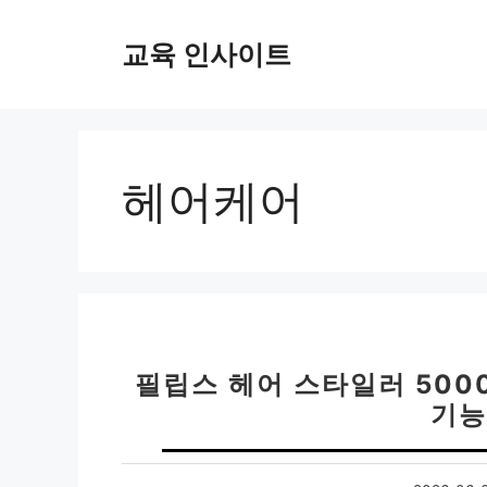
컨
텐
교육 인사이트
츠
로
건
너
뛰
헤어케어
기
필립스 헤어 스타일러 5000
기능