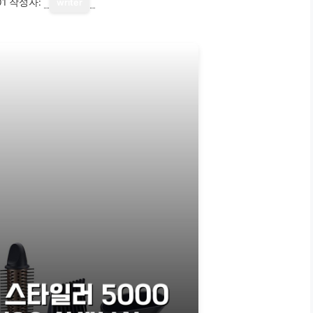
01
작성자:
writer