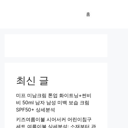
홈
최신 글
미프 미남크림 톤업 화이트닝+썬비
비 50ml 남자 남성 미백 보습 크림
SPF50+ 상세분석
키즈여름이불 시어서커 어린이침구
세트 여름이불 상세분석: 소재부터 관