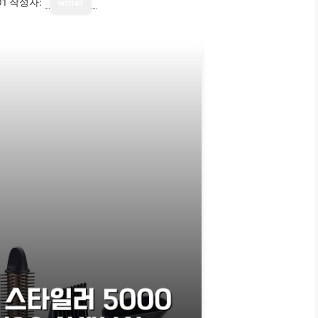
01
작성자:
writer