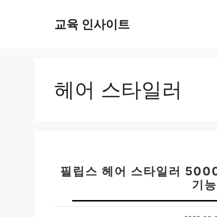
컨
텐
교육 인사이트
츠
로
건
너
뛰
헤어 스타일러
기
필립스 헤어 스타일러 5000
기능