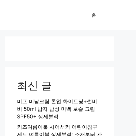
홈
최신 글
미프 미남크림 톤업 화이트닝+썬비
비 50ml 남자 남성 미백 보습 크림
SPF50+ 상세분석
키즈여름이불 시어서커 어린이침구
세트 여름이불 상세분석: 소재부터 관