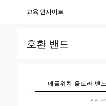
컨
텐
교육 인사이트
츠
로
건
너
뛰
호환 밴드
기
애플워치 울트라 밴
2026-05-