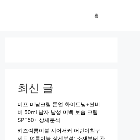
홈
최신 글
미프 미남크림 톤업 화이트닝+썬비
비 50ml 남자 남성 미백 보습 크림
SPF50+ 상세분석
키즈여름이불 시어서커 어린이침구
세트 여름이불 상세분석: 소재부터 관