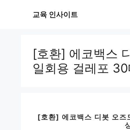
컨
텐
교육 인사이트
츠
로
건
너
뛰
[호환] 에코백스 
기
일회용 걸레포 3
[호환] 에코백스 디봇 오즈