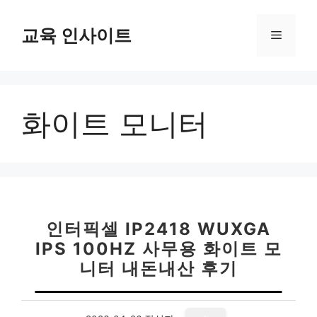
컨
텐
교육 인사이트
메
츠
로
뉴
건
너
화이트 모니터
뛰
기
인터픽셀 IP2418 WUXGA
IPS 100HZ 사무용 화이트 모
니터 내돈내산 후기