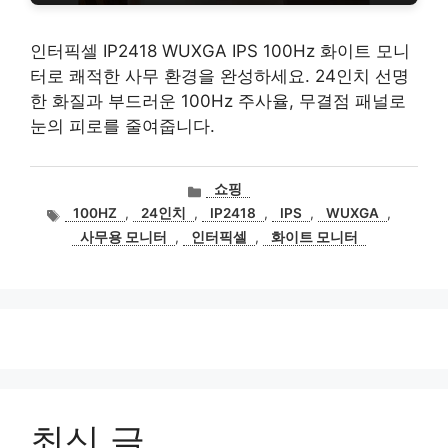
인터픽셀 IP2418 WUXGA IPS 100Hz 화이트 모니
터로 쾌적한 사무 환경을 완성하세요. 24인치 선명
한 화질과 부드러운 100Hz 주사율, 무결점 패널로
눈의 피로를 줄여줍니다.
카
쇼핑
테
태
100HZ
,
24인치
,
IP2418
,
IPS
,
WUXGA
,
고
그
사무용 모니터
,
인터픽셀
,
화이트 모니터
리
최신 글