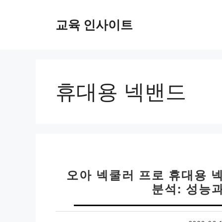
컨
텐
교육 인사이트
츠
로
건
너
뛰
휴대용 넥밴드
기
오아 넥쿨러 프로 휴대용 
분석: 성능