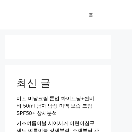
홈
최신 글
미프 미남크림 톤업 화이트닝+썬비
비 50ml 남자 남성 미백 보습 크림
SPF50+ 상세분석
키즈여름이불 시어서커 어린이침구
세트 여름이불 상세분석: 소재부터 관