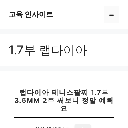
컨
텐
교육 인사이트
메
츠
로
뉴
건
너
1.7부 랩다이아
뛰
기
랩다이아 테니스팔찌 1.7부
3.5MM 2주 써보니 정말 예뻐
요