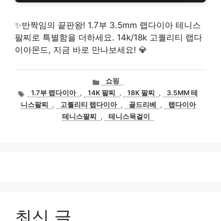
✨반짝임의 끝판왕! 1.7부 3.5mm 랩다이아 테니스
팔찌로 특별함을 더하세요. 14k/18k 고퀄리티 랩다
이아몬드, 지금 바로 만나보세요! 💎
카
쇼핑
테
태
1.7부 랩다이아
,
14K 팔찌
,
18K 팔찌
,
3.5MM 테
고
그
니스팔찌
,
고퀄리티 랩다이아
,
골드리베
,
랩다이아
리
테니스팔찌
,
테니스목걸이
최신 글