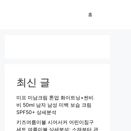
홈
최신 글
미프 미남크림 톤업 화이트닝+썬비
비 50ml 남자 남성 미백 보습 크림
SPF50+ 상세분석
키즈여름이불 시어서커 어린이침구
세트 여름이불 상세분석: 소재부터 관