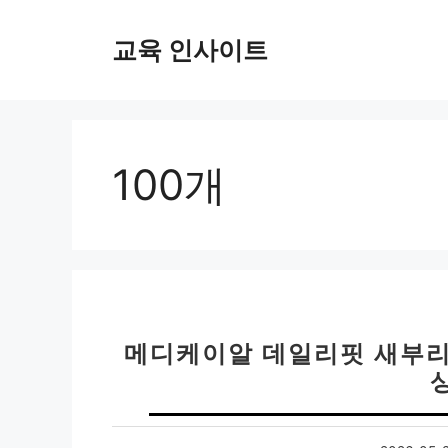
컨
텐
교육 인사이트
츠
로
건
너
뛰
100개
기
메디케이알 데일리핏 새부리형