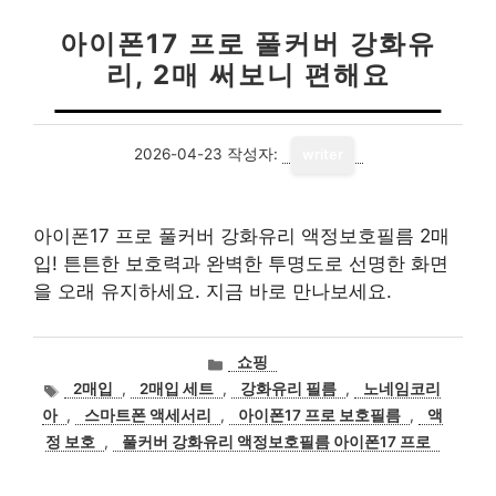
아이폰17 프로 풀커버 강화유
리, 2매 써보니 편해요
2026-04-23
작성자:
writer
아이폰17 프로 풀커버 강화유리 액정보호필름 2매
입! 튼튼한 보호력과 완벽한 투명도로 선명한 화면
을 오래 유지하세요. 지금 바로 만나보세요.
카
쇼핑
테
태
2매입
,
2매입 세트
,
강화유리 필름
,
노네임코리
고
그
아
,
스마트폰 액세서리
,
아이폰17 프로 보호필름
,
액
리
정 보호
,
풀커버 강화유리 액정보호필름 아이폰17 프로