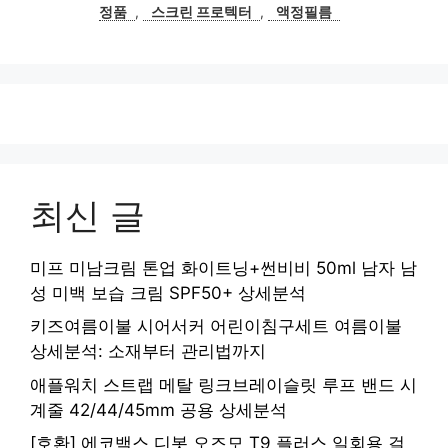
정품
,
스크린 프로텍터
,
액정필름
최신 글
미프 미남크림 톤업 화이트닝+썬비비 50ml 남자 남
성 미백 보습 크림 SPF50+ 상세분석
키즈여름이불 시어서커 어린이침구세트 여름이불
상세분석: 소재부터 관리법까지
애플워치 스트랩 메탈 링크브레이슬릿 루프 밴드 시
계줄 42/44/45mm 공용 상세분석
[호환] 에코백스 디봇 오즈모 T9 플러스 일회용 걸