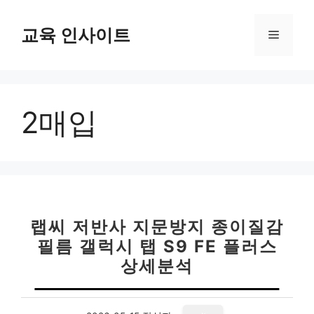
컨
텐
교육 인사이트
메
츠
로
뉴
건
너
2매입
뛰
기
랩씨 저반사 지문방지 종이질감
필름 갤럭시 탭 S9 FE 플러스
상세분석