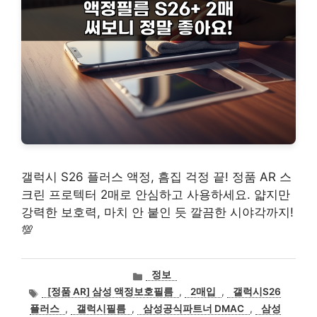
갤럭시 S26 플러스 액정, 흠집 걱정 끝! 정품 AR 스
크린 프로텍터 2매로 안심하고 사용하세요. 얇지만
강력한 보호력, 마치 안 붙인 듯 깔끔한 시야각까지!
💯
카
정보
테
태
[정품 AR] 삼성 액정보호필름
,
2매입
,
갤럭시S26
고
그
플러스
,
갤럭시필름
,
삼성공식파트너 DMAC
,
삼성
리