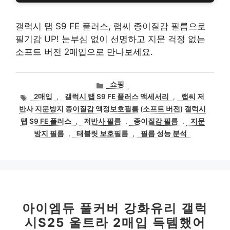
갤럭시 탭 S9 FE 플러스, 랩씨 종이질감 필름으로
필기감 UP! 눈부심 없이 선명하고 지문 걱정 없는
소프트 버전 2매입으로 만나보세요.
카
쇼핑
테
태
2매입
,
갤럭시 탭 S9 FE 플러스 액세서리
,
랩씨 저
고
그
반사 지문방지 종이질감 액정보호필름 (소프트 버전) 갤럭시
리
탭 S9 FE 플러스
,
저반사 필름
,
종이질감 필름
,
지문
방지 필름
,
태블릿 보호필름
,
필름 성능 분석
아이엠듀 풀커버 강화유리 갤럭
시S25 울트라 2매입 득템했어