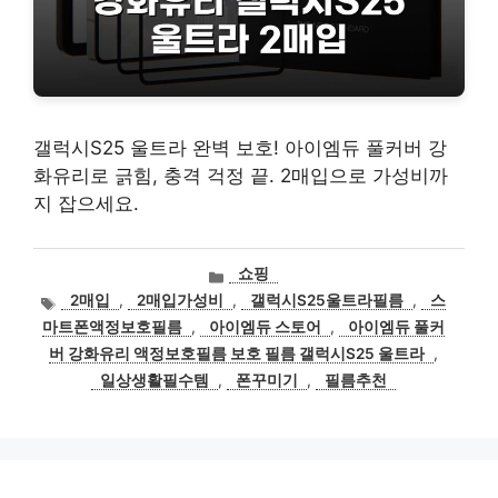
갤럭시S25 울트라 완벽 보호! 아이엠듀 풀커버 강
화유리로 긁힘, 충격 걱정 끝. 2매입으로 가성비까
지 잡으세요.
카
쇼핑
테
태
2매입
,
2매입가성비
,
갤럭시S25울트라필름
,
스
고
그
마트폰액정보호필름
,
아이엠듀 스토어
,
아이엠듀 풀커
리
버 강화유리 액정보호필름 보호 필름 갤럭시S25 울트라
,
일상생활필수템
,
폰꾸미기
,
필름추천