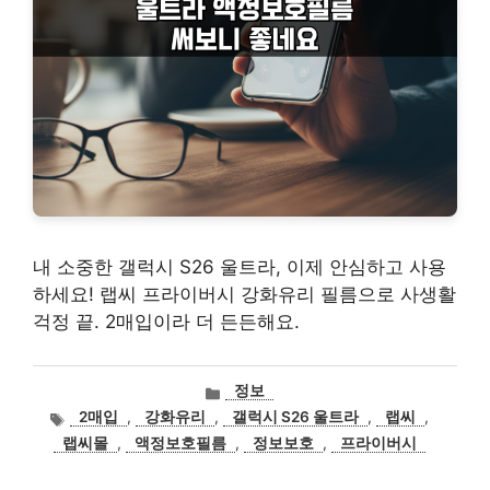
내 소중한 갤럭시 S26 울트라, 이제 안심하고 사용
하세요! 랩씨 프라이버시 강화유리 필름으로 사생활
걱정 끝. 2매입이라 더 든든해요.
카
정보
테
태
2매입
,
강화유리
,
갤럭시 S26 울트라
,
랩씨
,
고
그
랩씨몰
,
액정보호필름
,
정보보호
,
프라이버시
리