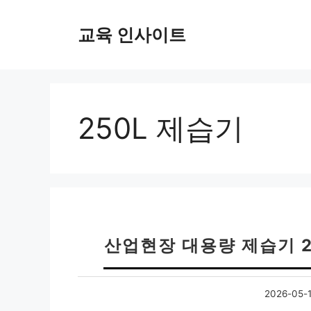
컨
텐
교육 인사이트
츠
로
건
너
뛰
250L 제습기
기
산업현장 대용량 제습기 2
2026-05-