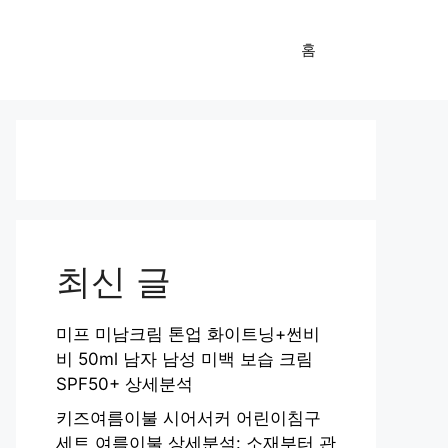
홈
최신 글
미프 미남크림 톤업 화이트닝+썬비
비 50ml 남자 남성 미백 보습 크림
SPF50+ 상세분석
키즈여름이불 시어서커 어린이침구
세트 여름이불 상세분석: 소재부터 관