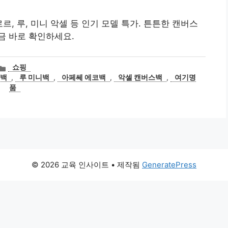
르, 루, 미니 악셀 등 인기 모델 특가. 튼튼한 캔버스
금 바로 확인하세요.
카
쇼핑
테
르백
,
루 미니백
,
아페쎄 에코백
,
악셀 캔버스백
,
여기명
고
품
리
© 2026 교육 인사이트
• 제작됨
GeneratePress