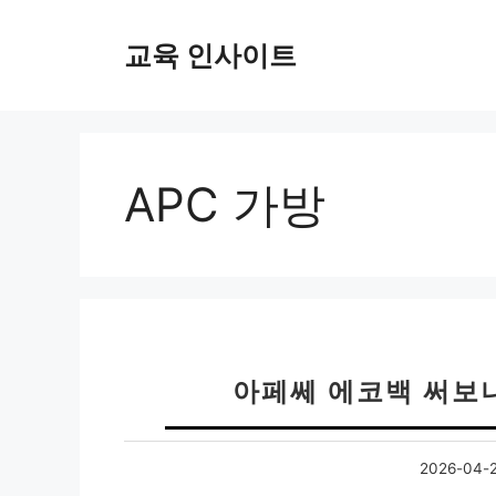
컨
텐
교육 인사이트
츠
로
건
너
뛰
APC 가방
기
아페쎄 에코백 써보
2026-04-