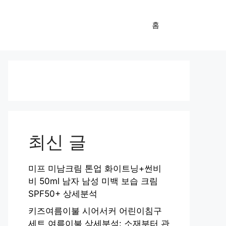
홈
최신 글
미프 미남크림 톤업 화이트닝+썬비
비 50ml 남자 남성 미백 보습 크림
SPF50+ 상세분석
키즈여름이불 시어서커 어린이침구
세트 여름이불 상세분석: 소재부터 관