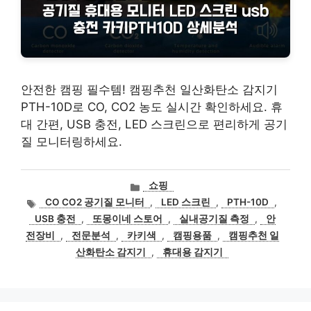
안전한 캠핑 필수템! 캠핑추천 일산화탄소 감지기
PTH-10D로 CO, CO2 농도 실시간 확인하세요. 휴
대 간편, USB 충전, LED 스크린으로 편리하게 공기
질 모니터링하세요.
카
쇼핑
테
태
CO CO2 공기질 모니터
,
LED 스크린
,
PTH-10D
,
고
그
USB 충전
,
또몽이네 스토어
,
실내공기질 측정
,
안
리
전장비
,
전문분석
,
카키색
,
캠핑용품
,
캠핑추천 일
산화탄소 감지기
,
휴대용 감지기