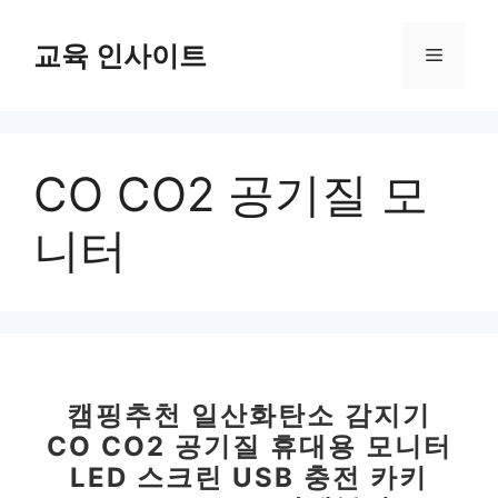
컨
텐
교육 인사이트
메
츠
로
뉴
건
너
CO CO2 공기질 모
뛰
기
니터
캠핑추천 일산화탄소 감지기
CO CO2 공기질 휴대용 모니터
LED 스크린 USB 충전 카키