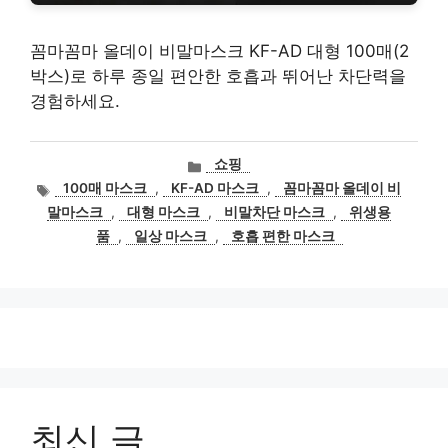
꼼마꼼마 올데이 비말마스크 KF-AD 대형 100매(2
박스)로 하루 종일 편안한 호흡과 뛰어난 차단력을
경험하세요.
카
쇼핑
테
태
100매 마스크
,
KF-AD 마스크
,
꼼마꼼마 올데이 비
고
그
말마스크
,
대형 마스크
,
비말차단 마스크
,
위생용
리
품
,
일상 마스크
,
호흡 편한 마스크
최신 글