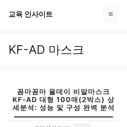
컨
텐
교육 인사이트
메
츠
로
뉴
건
너
KF-AD 마스크
뛰
기
꼼마꼼마 올데이 비말마스크
KF-AD 대형 100매(2박스) 상
세분석: 성능 및 구성 완벽 분석