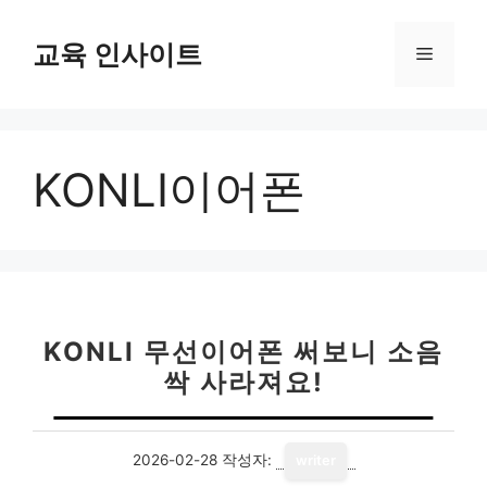
컨
텐
교육 인사이트
메
츠
로
뉴
건
너
KONLI이어폰
뛰
기
KONLI 무선이어폰 써보니 소음
싹 사라져요!
2026-02-28
작성자:
writer