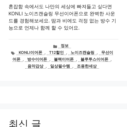
혼잡함 속에서도 나만의 세상에 빠져들고 싶다면
KONLI 노이즈캔슬링 무선이어폰으로 완벽한 사운
드를 경험해보세요. 땀과 비에도 걱정 없는 방수 기
능으로 언제나 함께 할 수 있어요.
카
정보
테
태
KONLI이어폰
,
T12할인
,
노이즈캔슬링
,
무선이
고
그
어폰
,
방수이어폰
,
블랙이어폰
,
블루투스이어폰
,
리
음악감상
,
일상필수템
,
조용한세상
최신 글