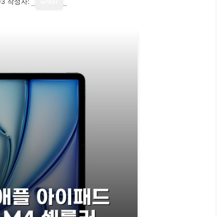
03
작성자:
writer