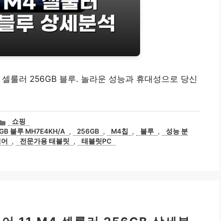
11 셀룰러 256GB 블루. 놀라운 성능과 휴대성으로 당신
카
쇼핑
테
GB 블루 MH7E4KH/A
,
256GB
,
M4칩
,
블루
,
성능 분
고
에어
,
전문가용 태블릿
,
태블릿PC
리