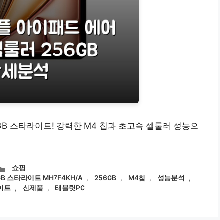
56GB 스타라이트! 강력한 M4 칩과 초고속 셀룰러 성능으
카
쇼핑
테
GB 스타라이트 MH7F4KH/A
,
256GB
,
M4칩
,
성능분석
,
고
이트
,
신제품
,
태블릿PC
리