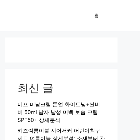
홈
최신 글
미프 미남크림 톤업 화이트닝+썬비
비 50ml 남자 남성 미백 보습 크림
SPF50+ 상세분석
키즈여름이불 시어서커 어린이침구
세트 여름이불 상세분석: 소재부터 관