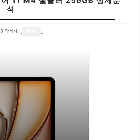
어 11 M4 셀룰러 256GB 상세분
석
23
작성자:
writer