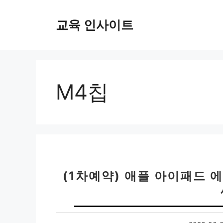
컨
텐
교육 인사이트
츠
로
건
너
뛰
M4칩
기
(1차예약) 애플 아이패드 에어