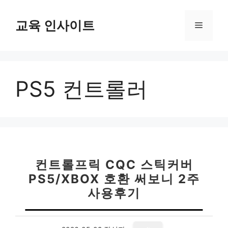
컨
텐
교육 인사이트
메
츠
로
뉴
건
너
PS5 컨트롤러
뛰
기
컨트롤프릭 CQC 스틱커버
PS5/XBOX 호환 써보니 2주
사용후기