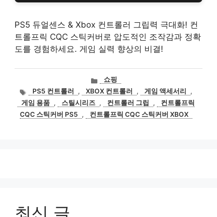
PS5 듀얼센스 & Xbox 컨트롤러 그립력 극대화! 컨
트롤프릭 CQC 스틱커버로 압도적인 조작감과 정확
도를 경험하세요. 게임 실력 향상의 비결!
카
쇼핑
테
태
PS5 컨트롤러
,
XBOX 컨트롤러
,
게임 액세서리
,
고
그
게임 용품
,
스틸시리즈
,
컨트롤러 그립
,
컨트롤프릭
리
CQC 스틱커버 PS5
,
컨트롤프릭 CQC 스틱커버 XBOX
최신 글