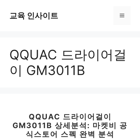
컨
텐
교육 인사이트
메
츠
로
뉴
건
너
QQUAC 드라이어걸
뛰
기
이 GM3011B
QQUAC 드라이어걸이
GM3011B 상세분석: 마켓비 공
식스토어 스펙 완벽 분석