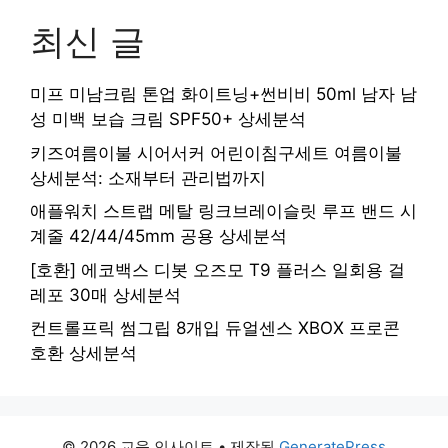
최신 글
미프 미남크림 톤업 화이트닝+썬비비 50ml 남자 남
성 미백 보습 크림 SPF50+ 상세분석
키즈여름이불 시어서커 어린이침구세트 여름이불
상세분석: 소재부터 관리법까지
애플워치 스트랩 메탈 링크브레이슬릿 루프 밴드 시
계줄 42/44/45mm 공용 상세분석
[호환] 에코백스 디봇 오즈모 T9 플러스 일회용 걸
레포 30매 상세분석
컨트롤프릭 썸그립 8개입 듀얼센스 XBOX 프로콘
호환 상세분석
© 2026 교육 인사이트
• 제작됨
GeneratePress