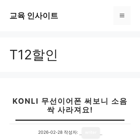
컨
텐
교육 인사이트
메
츠
로
뉴
건
너
T12할인
뛰
기
KONLI 무선이어폰 써보니 소음
싹 사라져요!
2026-02-28
작성자:
writer