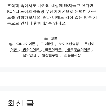
혼잡함 속에서도 나만의 세상에 빠져들고 싶다면
KONLI 노이즈캔슬링 무선이어폰으로 완벽한 사운
드를 경험해보세요. 땀과 비에도 걱정 없는 방수 기
능으로 언제나 함께 할 수 있어요.
카
정보
테
태
KONLI이어폰
,
T12할인
,
노이즈캔슬링
,
무선이
고
그
어폰
,
방수이어폰
,
블랙이어폰
,
블루투스이어폰
,
리
음악감상
,
일상필수템
,
조용한세상
최신 글