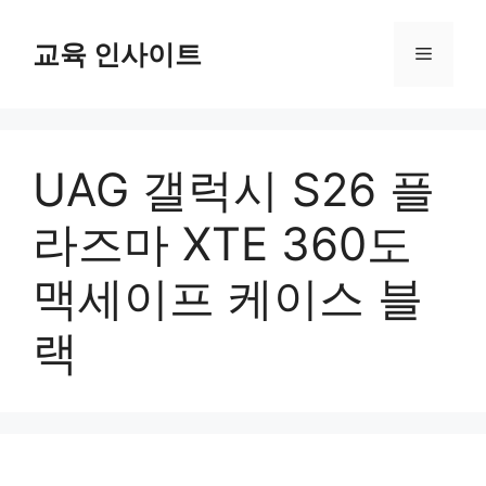
컨
텐
교육 인사이트
메
츠
로
뉴
건
너
UAG 갤럭시 S26 플
뛰
기
라즈마 XTE 360도
맥세이프 케이스 블
랙