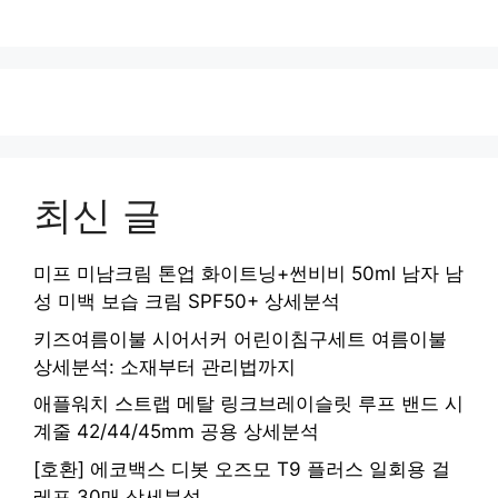
최신 글
미프 미남크림 톤업 화이트닝+썬비비 50ml 남자 남
성 미백 보습 크림 SPF50+ 상세분석
키즈여름이불 시어서커 어린이침구세트 여름이불
상세분석: 소재부터 관리법까지
애플워치 스트랩 메탈 링크브레이슬릿 루프 밴드 시
계줄 42/44/45mm 공용 상세분석
[호환] 에코백스 디봇 오즈모 T9 플러스 일회용 걸
레포 30매 상세분석