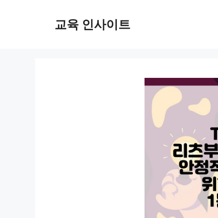
컨
텐
교육 인사이트
츠
로
건
너
뛰
기