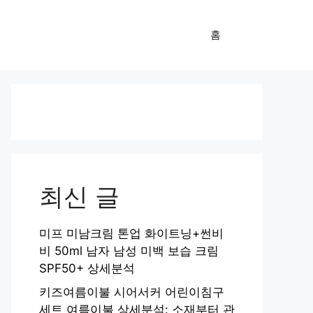
홈
최신 글
미프 미남크림 톤업 화이트닝+썬비
비 50ml 남자 남성 미백 보습 크림
SPF50+ 상세분석
키즈여름이불 시어서커 어린이침구
세트 여름이불 상세분석: 소재부터 관