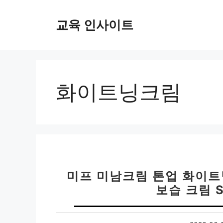
컨
텐
교육 인사이트
츠
로
건
너
뛰
화이트닝크림
기
미프 미남크림 톤업 화이트
보습 크림 