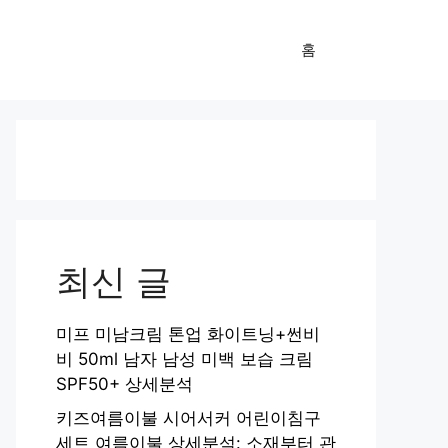
홈
최신 글
미프 미남크림 톤업 화이트닝+썬비
비 50ml 남자 남성 미백 보습 크림
SPF50+ 상세분석
키즈여름이불 시어서커 어린이침구
세트 여름이불 상세분석: 소재부터 관