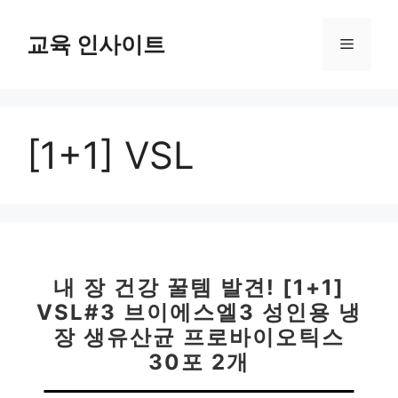
컨
텐
교육 인사이트
메
츠
로
뉴
건
너
[1+1] VSL
뛰
기
내 장 건강 꿀템 발견! [1+1]
VSL#3 브이에스엘3 성인용 냉
장 생유산균 프로바이오틱스
30포 2개