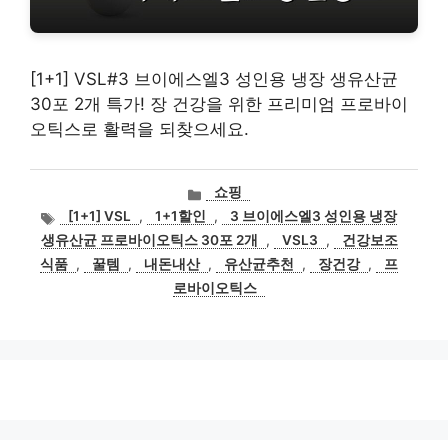
[1+1] VSL#3 브이에스엘3 성인용 냉장 생유산균
30포 2개 특가! 장 건강을 위한 프리미엄 프로바이
오틱스로 활력을 되찾으세요.
카
쇼핑
테
태
[1+1] VSL
,
1+1할인
,
3 브이에스엘3 성인용 냉장
고
그
생유산균 프로바이오틱스 30포 2개
,
VSL3
,
건강보조
리
식품
,
꿀템
,
내돈내산
,
유산균추천
,
장건강
,
프
로바이오틱스