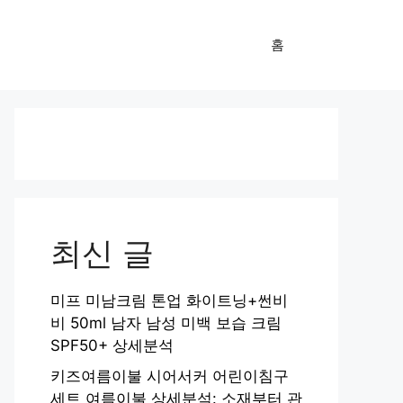
홈
최신 글
미프 미남크림 톤업 화이트닝+썬비
비 50ml 남자 남성 미백 보습 크림
SPF50+ 상세분석
키즈여름이불 시어서커 어린이침구
세트 여름이불 상세분석: 소재부터 관