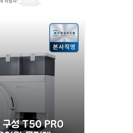
08
작성자:
writer