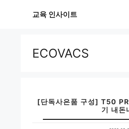
컨
텐
교육 인사이트
츠
로
건
너
뛰
ECOVACS
기
[단독사은품 구성] T50 P
기 내돈