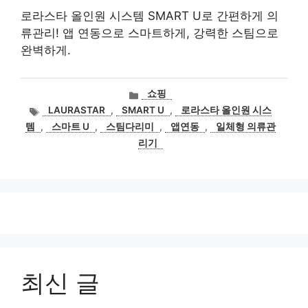
로라스타 올인원 시스템 SMART U로 간편하게 의
류관리! 앱 연동으로 스마트하게, 강력한 스팀으로
완벽하게.
카
쇼핑
테
태
LAURASTAR
,
SMART U
,
로라스타 올인원 시스
고
그
템
,
스마트 U
,
스팀다리미
,
앱연동
,
일체형 의류관
리
리기
최신 글