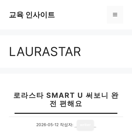
컨
텐
교육 인사이트
메
츠
로
뉴
건
너
LAURASTAR
뛰
기
로라스타 SMART U 써보니 완
전 편해요
2026-05-12
작성자:
writer