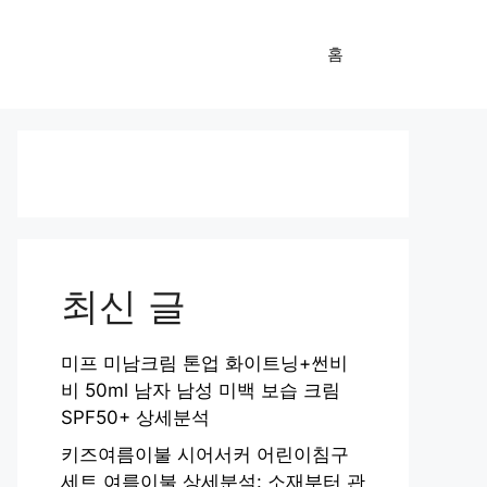
홈
최신 글
미프 미남크림 톤업 화이트닝+썬비
비 50ml 남자 남성 미백 보습 크림
SPF50+ 상세분석
키즈여름이불 시어서커 어린이침구
세트 여름이불 상세분석: 소재부터 관