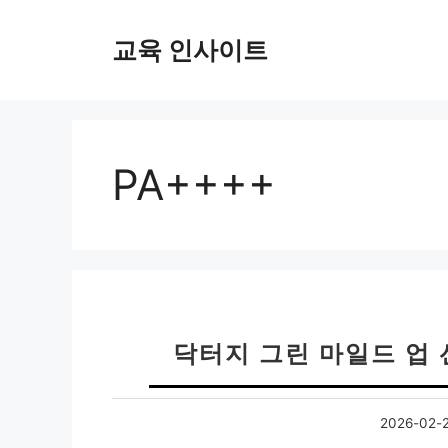
컨
텐
교육 인사이트
츠
로
건
너
뛰
PA++++
기
닥터지 그린 마일드 업 
2026-02-