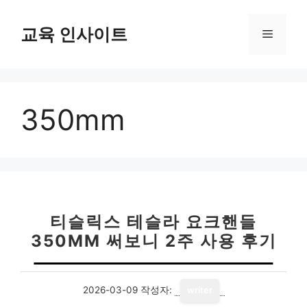
컨
텐
교육 인사이트
메
츠
로
뉴
건
너
350mm
뛰
기
티슬릭스 테슬라 요크핸들
350MM 써보니 2주 사용 후기
2026-03-09
작성자:
writer