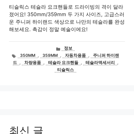
티슬릭스 테슬라 요크핸들로 드라이빙의 격이 달라
졌어요! 350mm/359mm 두 가지 사이즈, 고급스러
운 주니퍼 하이랜드 색상으로 나만의 테슬라를 완성
해보세요. 촉감이 정말 예술이에요!
카
정보
테
태
350MM
,
359MM
,
자동차용품
,
주니퍼 하이랜
고
그
드
,
차량용품
,
테슬라 요크핸들
,
테슬라액세서리
,
리
티슬릭스
최신 글