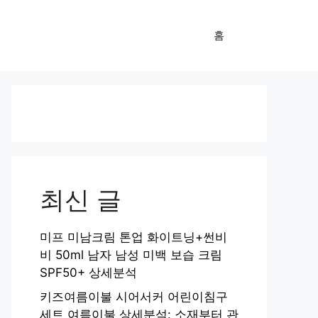
홈
최신 글
미프 미남크림 톤업 화이트닝+썬비
비 50ml 남자 남성 미백 보습 크림
SPF50+ 상세분석
키즈여름이불 시어서커 어린이침구
세트 여름이불 상세분석: 소재부터 관