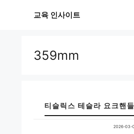
컨
텐
교육 인사이트
츠
로
건
너
뛰
359mm
기
티슬릭스 테슬라 요크핸들 
2026-03-